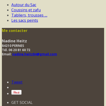
Autour du Sac
Coussins et zafu
Tabliers, trousses ....
Les sacs peints
Me contacter
Nadine Heitz
84210 PERNES
Tél. 06 20 81 60 72
Email:
nadine.heitz84@gmail.com
Tweet
GET SOCIAL