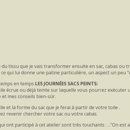
e du tissu que je vais transformer ensuite en sac, cabas ou t
e qui lui donne une patine particulière, un aspect un peu "c
de temps en temps
LES JOURNÉES SACS PEINTS:
ile écrue ou déjà teinte sur laquelle vous pourrez exécuter un
 et mes conseils bien-sûr.
e et la forme du sac que je ferai à partir de votre toile .
z revenir chercher votre sac ou votre cabas.
ont participé à cet atelier sont très touchants : ..."On est 